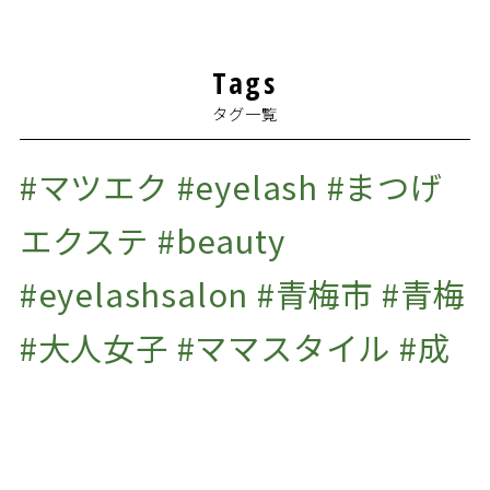
2022年5月
(1)
2022年4月
(1)
Tags
2022年3月
(1)
タグ一覧
2022年1月
(1)
2021年12月
(2)
#マツエク #eyelash #まつげ
2021年11月
(2)
エクステ #beauty
2021年10月
(1)
#eyelashsalon #青梅市 #青梅
2021年9月
(2)
#大人女子 #ママスタイル #成
2021年7月
(1)
2020年10月
(1)
人式 #振袖の前撮り #ふりそで
#振り袖 #成人式用 #着付け #