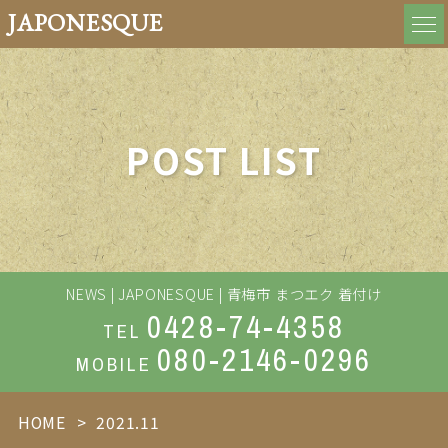
JAPONESQUE
POST LIST
NEWS | JAPONESQUE | 青梅市 まつエク 着付け
0428-74-4358
TEL
080-2146-0296
MOBILE
HOME
2021.11