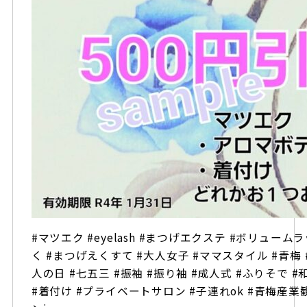
#マツエク #eyelash #まつげエクステ #ボリュームラッ
く #まつげえくすて #大人女子 #ママスタイル #青梅 #
人の日 #七五三 #振袖 #振り袖 #成人式 #ふりそで #
#着付け #プライベートサロン #子連れok #青梅産