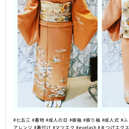
#七五三 #着物 #成人の日 #振袖 #振り袖 #成人式 #ふ
アレンジ #着付け #マツエク #eyelash #まつげエ