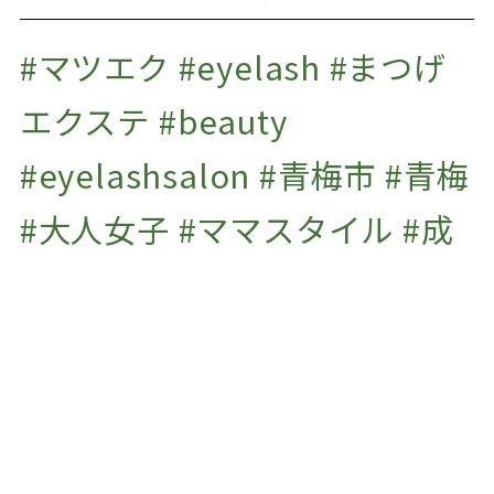
2022年1月
(1)
2021年12月
(2)
#マツエク #eyelash #まつげ
2021年11月
(2)
エクステ #beauty
2021年10月
(1)
#eyelashsalon #青梅市 #青梅
2021年9月
(2)
#大人女子 #ママスタイル #成
2021年7月
(1)
2020年10月
(1)
人式 #振袖の前撮り #ふりそで
#振り袖 #成人式用 #着付け #
七五三 #男児袴 #撮影 #プライ
ベートサロン #子連れok #マ