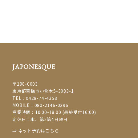
ツエクサロンjaponespue
#マツエク
#eyelash #まつげエクステ #ボリュームラッシュ #beauty #まつえく #まつげ
えくすて #大人女子 #ママスタイル #青梅 #青梅市 #ome #飯能市 #セーブル #
七五三 #着物 #成人の日 #振袖 #振り袖 #成人式 #ふりそで #和服 #撮影 #ヘア
アレンジ #着付け #プライベートサロン #お子様連れOK #マツエクサロン
JAPONESQUE
#着付け教室 #着物 #成人の日 #振袖 #振り袖 #成人式 #ふりそ
で #和服 #撮影 #ヘアアレンジ #着付け #マツエク #eyelash #まつげエクステ
#ボリュームラッシュ #beauty #まつえく #まつげえくすて #大人女子 #ママ
JAPONESQUE
スタイル #青梅 #青梅市 #ome #飯能 #プライベートサロン #子連れok #マツ
エクサロンjaponespue
#着物 #成人の日 #振袖 #振り袖 #成人式 #ふりそで #
〒198-0003
和服 #撮影 #ヘアアレンジ #着付け #マツエク #eyelash #まつげエクステ #ボ
東京都青梅市小曾木5-3083-1
リュームラッシュ #beauty #まつえく #まつげえくすて #大人女子 #ママスタ
TEL：
0428-74-4358
イル #青梅 #青梅市 #ome #飯能 #プライベートサロン #子連れok #マツエク
MOBILE：
080-2146-0296
サロンjaponespue
#青梅市
#青梅市マツエク
#青梅市マツエク #青梅市まつ
営業時間：10:00-18:00 (最終受付16:00)
#青梅市成人式
#
定休日：水、第2第4日曜日
エク
#青梅市前撮り
#青梅市振り袖
⇒ ネット予約はこちら
青梅市着付け