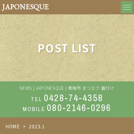
JAPONESQUE
POST LIST
NEWS | JAPONESQUE | 青梅市 まつエク 着付け
0428-74-4358
TEL
080-2146-0296
MOBILE
HOME
2023.1