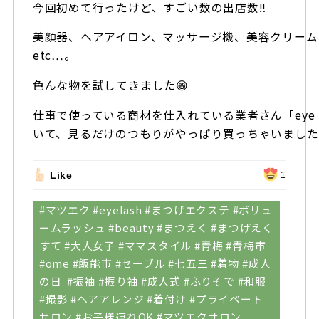
今回初めて行ったけど、すごい数の出店数‼️
美顔器、ヘアアイロン、マッサージ機、美容クリーム
etc…。
色んな物を試してきました😁
仕事で使っている商材を仕入れている業者さん「eye las
いて、見るだけのつもりがやっぱり買っちゃいまし
Like
1
#マツエク #eyelash #まつげエクステ #ボリュ
ームラッシュ #beauty #まつえく #まつげえく
すて #大人女子 #ママスタイル #青梅 #青梅市
#ome #飯能市 #セーブル #七五三 #着物 #成人
の日 #振袖 #振り袖 #成人式 #ふりそで #和服
#撮影 #ヘアアレンジ #着付け #プライベート
サロン #お子様連れOK #マツエクサロン