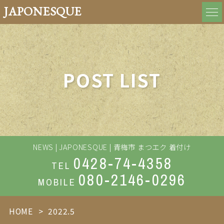
JAPONESQUE
POST LIST
NEWS | JAPONESQUE | 青梅市 まつエク 着付け
0428-74-4358
TEL
080-2146-0296
MOBILE
HOME
2022.5