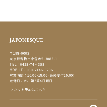
えくすて #大人女子 #ママスタイル #青梅 #青梅市 #ome #飯能市 #セーブル #
七五三 #着物 #成人の日 #振袖 #振り袖 #成人式 #ふりそで #和服 #撮影 #ヘア
アレンジ #着付け #プライベートサロン #お子様連れOK #マツエクサロン
JAPONESQUE
#着付け教室 #着物 #成人の日 #振袖 #振り袖 #成人式 #ふりそ
で #和服 #撮影 #ヘアアレンジ #着付け #マツエク #eyelash #まつげエクステ
#ボリュームラッシュ #beauty #まつえく #まつげえくすて #大人女子 #ママ
JAPONESQUE
スタイル #青梅 #青梅市 #ome #飯能 #プライベートサロン #子連れok #マツ
エクサロンjaponespue
#着物 #成人の日 #振袖 #振り袖 #成人式 #ふりそで #
〒198-0003
和服 #撮影 #ヘアアレンジ #着付け #マツエク #eyelash #まつげエクステ #ボ
東京都青梅市小曾木5-3083-1
リュームラッシュ #beauty #まつえく #まつげえくすて #大人女子 #ママスタ
TEL：
0428-74-4358
イル #青梅 #青梅市 #ome #飯能 #プライベートサロン #子連れok #マツエク
MOBILE：
080-2146-0296
サロンjaponespue
#青梅市
#青梅市マツエク
#青梅市マツエク #青梅市まつ
営業時間：10:00-18:00 (最終受付16:00)
#青梅市成人式
#
定休日：水、第2第4日曜日
エク
#青梅市前撮り
#青梅市振り袖
⇒ ネット予約はこちら
青梅市着付け
#青梅市着付け #青梅市前撮り #青梅市成人
青梅