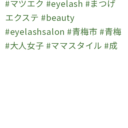
#マツエク #eyelash #まつげ
2021年11月
(2)
エクステ #beauty
2021年10月
(1)
#eyelashsalon #青梅市 #青梅
2021年9月
(2)
#大人女子 #ママスタイル #成
2021年7月
(1)
2020年10月
(1)
人式 #振袖の前撮り #ふりそで
#振り袖 #成人式用 #着付け #
七五三 #男児袴 #撮影 #プライ
ベートサロン #子連れok #マ
ツエクサロンjaponespue
#マツエク
#eyelash #まつげエクステ #ボリュームラッシュ #beauty #まつえく #まつげ