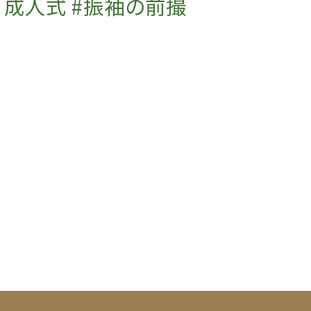
成人式 #振袖の前撮
り #ふりそで #振り
袖 #成人式用 #着付
け #七五三 #男児袴
#撮影 #プライベー
トサロン #子連れok
#マツエクサロン
japonespue
#マツエク
#eyelash #まつげエクステ #ボリュームラッシュ
#beauty #まつえく #まつげえくすて #大人女子 #
ママスタイル #青梅 #青梅市 #ome #飯能市 #セー