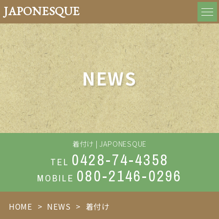
JAPONESQUE
NEWS
着付け | JAPONESQUE
0428-74-4358
TEL
080-2146-0296
MOBILE
HOME
NEWS
着付け