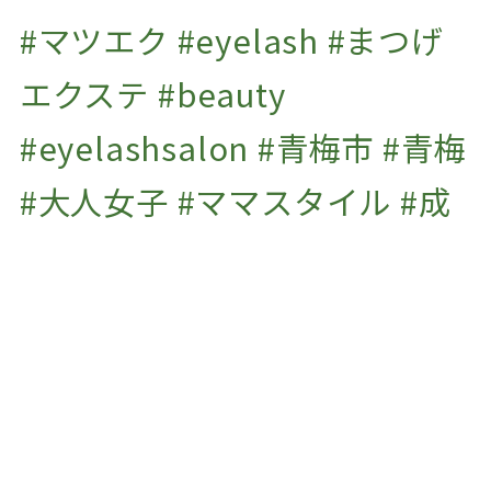
2021年12月
(2)
#マツエク #eyelash #まつげ
2021年11月
(2)
エクステ #beauty
2021年10月
(1)
#eyelashsalon #青梅市 #青梅
2021年9月
(2)
#大人女子 #ママスタイル #成
2021年7月
(1)
2020年10月
(1)
人式 #振袖の前撮り #ふりそで
#振り袖 #成人式用 #着付け #
七五三 #男児袴 #撮影 #プライ
ベートサロン #子連れok #マ
ツエクサロンjaponespue
#マツエク