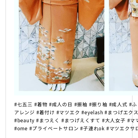
#七五三 #着物 #成人の日 #振袖 #振り袖 #成人式 #ふ
アレンジ #着付け #マツエク #eyelash #まつげエ
#beauty #まつえく #まつげえくすて #大人女子 #
#ome #プライベートサロン #子連れok #マツエクサロン