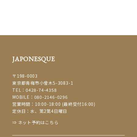
#eyelash #まつげエクステ #ボリュームラッシュ #beauty #まつえく #まつげ
えくすて #大人女子 #ママスタイル #青梅 #青梅市 #ome #飯能市 #セーブル #
七五三 #着物 #成人の日 #振袖 #振り袖 #成人式 #ふりそで #和服 #撮影 #ヘア
アレンジ #着付け #プライベートサロン #お子様連れOK #マツエクサロン
JAPONESQUE
#着付け教室 #着物 #成人の日 #振袖 #振り袖 #成人式 #ふりそ
で #和服 #撮影 #ヘアアレンジ #着付け #マツエク #eyelash #まつげエクステ
#ボリュームラッシュ #beauty #まつえく #まつげえくすて #大人女子 #ママ
JAPONESQUE
スタイル #青梅 #青梅市 #ome #飯能 #プライベートサロン #子連れok #マツ
エクサロンjaponespue
#着物 #成人の日 #振袖 #振り袖 #成人式 #ふりそで #
〒198-0003
和服 #撮影 #ヘアアレンジ #着付け #マツエク #eyelash #まつげエクステ #ボ
東京都青梅市小曾木5-3083-1
リュームラッシュ #beauty #まつえく #まつげえくすて #大人女子 #ママスタ
TEL：
0428-74-4358
イル #青梅 #青梅市 #ome #飯能 #プライベートサロン #子連れok #マツエク
MOBILE：
080-2146-0296
サロンjaponespue
#青梅市
#青梅市マツエク
#青梅市マツエク #青梅市まつ
営業時間：10:00-18:00 (最終受付16:00)
#青梅市成人式
#
定休日：水、第2第4日曜日
エク
#青梅市前撮り
#青梅市振り袖
⇒ ネット予約はこちら
青梅市着付け
#青梅市着付け #青梅市前撮り #青梅市成人