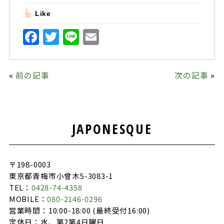
Like
F
T
Li
E
a
w
n
m
c
it
e
ai
«
前の記事
次の記事
»
e
te
l
b
r
o
JAPONESQUE
o
k
〒198-0003
東京都青梅市小曾木5-3083-1
TEL：
0428-74-4358
MOBILE：
080-2146-0296
営業時間：10:00-18:00 (最終受付16:00)
定休日：水、第2第4日曜日