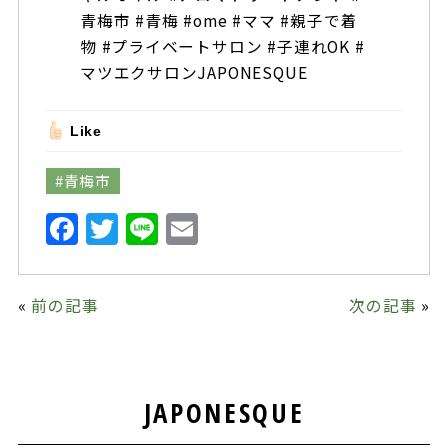
青梅市 #青梅 #ome #ママ #親子で着
物 #プライベートサロン #子連れOK #
マツエクサロンJAPONESQUE
Like
#青梅市
F
T
Li
E
a
w
n
m
c
it
e
ai
«
前の記事
次の記事
»
e
te
l
b
r
o
JAPONESQUE
o