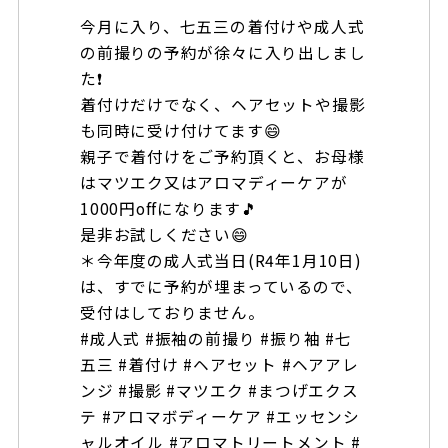
今月に入り、七五三の着付けや成人式
の前撮りの予約が徐々に入り出しまし
た❗
着付けだけでなく、ヘアセットや撮影
も同時に受け付けてます😄
親子で着付けをご予約頂くと、お母様
はマツエク又はアロマディーケアが
1000円offになります🎵
是非お試しください😄
＊今年度の成人式当日(R4年1月10日)
は、すでに予約が埋まっているので、
受付はしておりません。
#成人式 #振袖の前撮り #振り袖 #七
五三 #着付け #ヘアセット #ヘアアレ
ンジ #撮影 #マツエク #まつげエクス
テ #アロマボディーケア #エッセンシ
ャルオイル #アロマトリートメント #