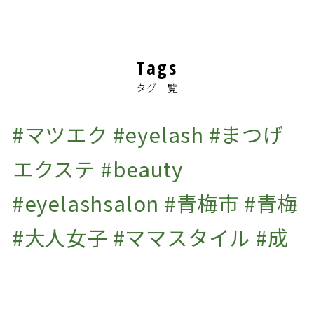
2022年5月
(1)
2022年4月
(1)
Tags
2022年3月
(1)
タグ一覧
2022年1月
(1)
2021年12月
(2)
#マツエク #eyelash #まつげ
2021年11月
(2)
エクステ #beauty
2021年10月
(1)
#eyelashsalon #青梅市 #青梅
2021年9月
(2)
#大人女子 #ママスタイル #成
2021年7月
(1)
2020年10月
(1)
人式 #振袖の前撮り #ふりそで
#振り袖 #成人式用 #着付け #