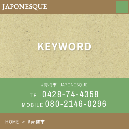
JAPONESQUE
KEYWORD
#青梅市 | JAPONESQUE
0428-74-4358
TEL
080-2146-0296
MOBILE
HOME
#青梅市