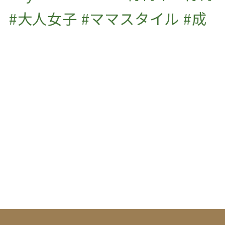
#大人女子 #ママスタイル #成
人式 #振袖の前撮り #ふりそで
#振り袖 #成人式用 #着付け #
七五三 #男児袴 #撮影 #プライ
ベートサロン #子連れok #マ
ツエクサロンjaponespue
#マツエク
#eyelash #まつげエクステ #ボリュームラッシュ #beauty #まつえく #まつげ
えくすて #大人女子 #ママスタイル #青梅 #青梅市 #ome #飯能市 #セーブル #
七五三 #着物 #成人の日 #振袖 #振り袖 #成人式 #ふりそで #和服 #撮影 #ヘア
アレンジ #着付け #プライベートサロン #お子様連れOK #マツエクサロン
JAPONESQUE
#着付け教室 #着物 #成人の日 #振袖 #振り袖 #成人式 #ふりそ