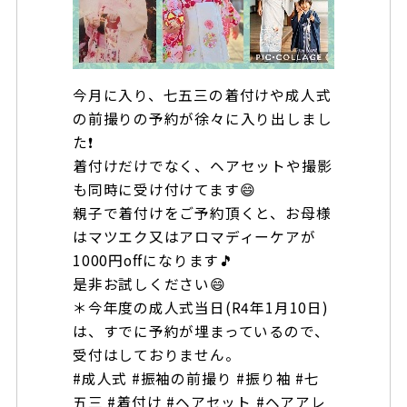
今月に入り、七五三の着付けや成人式
の前撮りの予約が徐々に入り出しまし
た❗
着付けだけでなく、ヘアセットや撮影
も同時に受け付けてます😄
親子で着付けをご予約頂くと、お母様
はマツエク又はアロマディーケアが
1000円offになります🎵
是非お試しください😄
＊今年度の成人式当日(R4年1月10日)
は、すでに予約が埋まっているので、
受付はしておりません。
#成人式 #振袖の前撮り #振り袖 #七
五三 #着付け #ヘアセット #ヘアアレ