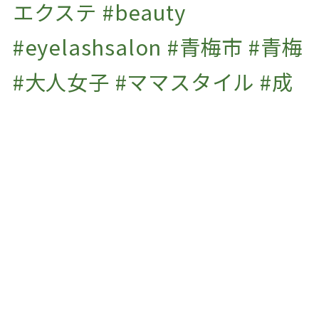
エクステ #beauty
#eyelashsalon #青梅市 #青梅
#大人女子 #ママスタイル #成
人式 #振袖の前撮り #ふりそで
#振り袖 #成人式用 #着付け #
七五三 #男児袴 #撮影 #プライ
ベートサロン #子連れok #マ
ツエクサロンjaponespue
#マツエク
#eyelash #まつげエクステ #ボリュームラッシュ #beauty #まつえく #まつげ
えくすて #大人女子 #ママスタイル #青梅 #青梅市 #ome #飯能市 #セーブル #