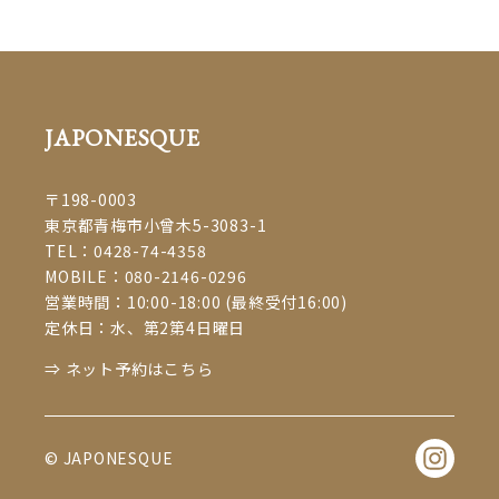
七五三 #着物 #成人の日 #振袖 #振り袖 #成人式 #ふりそで #和服 #撮影 #ヘア
アレンジ #着付け #プライベートサロン #お子様連れOK #マツエクサロン
JAPONESQUE
#着付け教室 #着物 #成人の日 #振袖 #振り袖 #成人式 #ふりそ
で #和服 #撮影 #ヘアアレンジ #着付け #マツエク #eyelash #まつげエクステ
#ボリュームラッシュ #beauty #まつえく #まつげえくすて #大人女子 #ママ
JAPONESQUE
スタイル #青梅 #青梅市 #ome #飯能 #プライベートサロン #子連れok #マツ
エクサロンjaponespue
#着物 #成人の日 #振袖 #振り袖 #成人式 #ふりそで #
〒198-0003
和服 #撮影 #ヘアアレンジ #着付け #マツエク #eyelash #まつげエクステ #ボ
東京都青梅市小曾木5-3083-1
リュームラッシュ #beauty #まつえく #まつげえくすて #大人女子 #ママスタ
TEL：
0428-74-4358
イル #青梅 #青梅市 #ome #飯能 #プライベートサロン #子連れok #マツエク
MOBILE：
080-2146-0296
サロンjaponespue
#青梅市
#青梅市マツエク
#青梅市マツエク #青梅市まつ
営業時間：10:00-18:00 (最終受付16:00)
#青梅市成人式
#
定休日：水、第2第4日曜日
エク
#青梅市前撮り
#青梅市振り袖
⇒ ネット予約はこちら
青梅市着付け
#青梅市着付け #青梅市前撮り #青梅市成人
青梅
式 #青梅市振り袖 #青梅市着付け#
#青梅産業観光まつり#青梅市
© JAPONESQUE
市まつエク