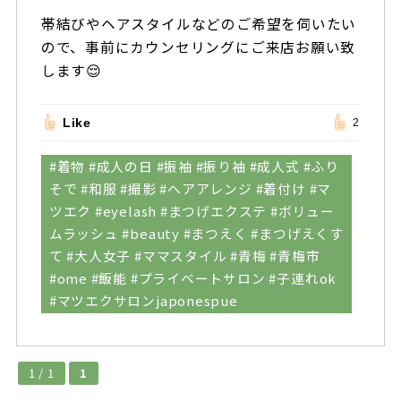
帯結びやヘアスタイルなどのご希望を伺いたい
ので、事前にカウンセリングにご来店お願い致
します😌
Like
2
#着物 #成人の日 #振袖 #振り袖 #成人式 #ふり
そで #和服 #撮影 #ヘアアレンジ #着付け #マ
ツエク #eyelash #まつげエクステ #ボリュー
ムラッシュ #beauty #まつえく #まつげえくす
て #大人女子 #ママスタイル #青梅 #青梅市
#ome #飯能 #プライベートサロン #子連れok
#マツエクサロンjaponespue
1 / 1
1